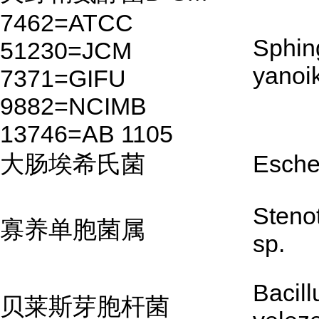
7462=ATCC
Sphin
51230=JCM
yanoi
7371=GIFU
9882=NCIMB
13746=AB 1105
大肠埃希氏菌
Escher
Steno
寡养单胞菌属
sp.
Bacill
贝莱斯芽胞杆菌