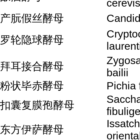
cerevi
产朊假丝酵母
Candida
Crypto
罗轮隐球酵母
laurenti
Zygos
拜耳接合酵母
bailii
粉状毕赤酵母
Pichia 
Sacch
扣囊复膜孢酵母
fibulig
Issatc
东方伊萨酵母
orienta