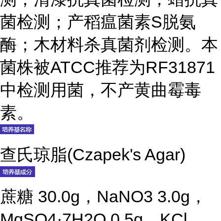
菌检测；产稻瘟菌素S脱氨
酶；木材料杀真菌剂检测。本
菌株被ATCC推荐为RF31871
中检测用菌，不产黄曲霉毒
素。
查氏琼脂(Czapek's Agar)
蔗糖 30.0g，NaNO3 3.0g，
MgSO4·7H2O 0.5g，KCl