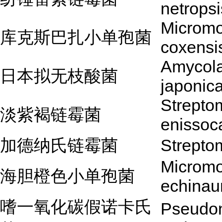
netropsi
Microm
库克斯巴扎小单孢菌
coxensi
Amycola
日本拟无枝酸菌
japonic
Strepto
淡紫褐链霉菌
enissoca
加德纳氏链霉菌
Strepto
Microm
海胆橙色小单孢菌
echinau
嗜一氧化碳假诺卡氏
Pseudon