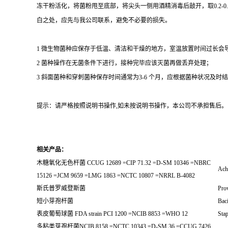
冻干粉活化，将菌粉甩至底部，将尖头一侧用酒精消毒后敲开，取0.2-
白之处，应先与我公司联系，避免不必要的损失。
1 微生物菌种应保存于低温、清洁和干燥的地方，室温放置时间过长会
2 菌种操作在无菌条件下进行，接种完毕应该灭菌再做丢弃处理；
3 斜面菌种和穿刺菌种保存时间通常为3-6 个月，应根据菌种状况及时结转；冻
提示：请严格按照说明书操作,如未按说明书操作，本公司不承担售后。
相关产品：
木糖氧化无色杆菌 CCUG 12689 =CIP 71.32 =D-SM 10346 =NBRC
Ach
15126 =JCM 9659 =LMG 1863 =NCTC 10807 =NRRL B-4082
斯氏普罗威登斯菌
Prov
短小芽孢杆菌
Baci
表皮葡萄球菌 FDA strain PCI 1200 =NCIB 8853 =WHO 12
Sta
多粘类芽孢杆菌NCIB 8158 =NCTC 10343 =D-SM 36 =CCUG 7426