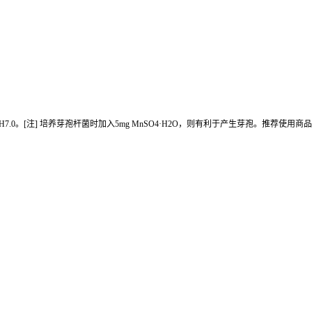
 1.0L，pH7.0。[注] 培养芽孢杆菌时加入5mg MnSO4·H2O，则有利于产生芽孢。推荐使