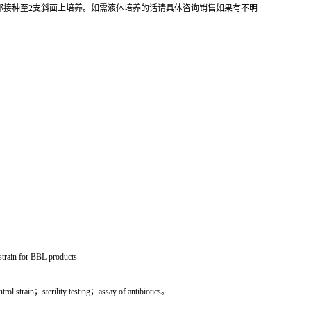
全部接种至2支斜面上培养。如需液体培养的话请具体咨询销售如果有不明
 strain for BBL products
rol strain；sterility testing；assay of antibiotics。