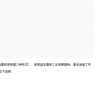
油菌和穿刺菌三种形式）、食用益生菌和工业发酵菌种，基本涵盖了环
如下说明：