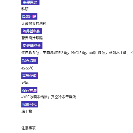
科研
灭菌效果检测种
营养肉汁琼脂
蛋白胨 5.0g，牛肉浸取物 3.0g，NaCl 5.0g，琼脂 15.0g，蒸馏水
45-55℃
好氧
-80℃冰箱冻结法；真空冷冻干燥法
冻干物
注意事项