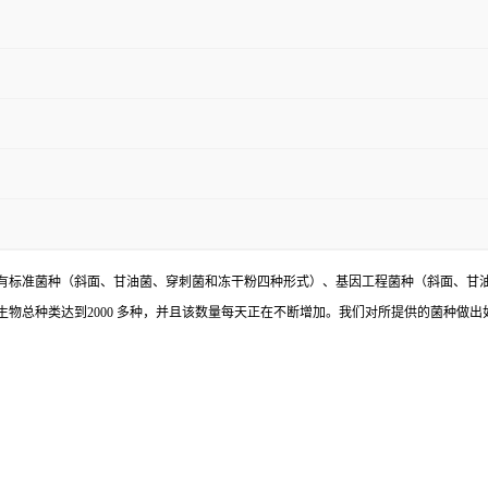
有标准菌种（斜面、甘油菌、穿刺菌和冻干粉四种形式）、基因工程菌种（斜面、甘
物总种类达到2000 多种，并且该数量每天正在不断增加。我们对所提供的菌种做出