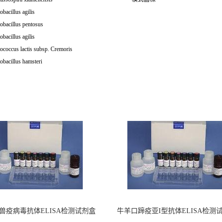
obacillus agilis
obacillus pentosus
obacillus agilis
ococcus lactis subsp. Cremoris
obacillus hamsteri
兽疫病毒抗体ELISA检测试剂盒
牛羊口蹄疫亚I型抗体ELISA检测