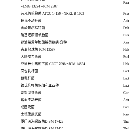
Pae
=LMG 13294 =JCM 2507
荧光假单胞菌 ATCC 14150 =NRRL B-1603
Pse
琼氏不动杆菌
Acin
食酸戴尔福特菌
Delf
硝基还原假单胞菌
Pse
野油菜黄单胞菌锦葵致病-变种
Xan
青岛盐球菌 JCM 13587
Hal
大肠埃希氏菌
Esch
亚洲长生嗜盐古菌 CECT 7098 =JCM 14624
Halo
面包乳杆菌
Lact
鼠乳杆菌
Lact
德氏乳杆菌保加利亚亚种
Lact
爱知戈登氏菌
Gord
溶血不动杆菌
Acin
成团泛菌
Pan
土壤柔武氏菌
Raou
厦门深海螺旋菌D-SM 17429
Tha
厦门深海螺旋菌D-SM 17429
Tha