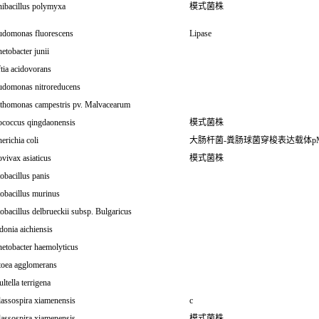
nibacillus polymyxa
模式菌株
udomonas fluorescens
Lipase
etobacter junii
tia acidovorans
udomonas nitroreducens
thomonas campestris pv. Malvacearum
ococcus qingdaonensis
模式菌株
erichia coli
大肠杆菌-粪肠球菌穿梭表达载体pM
vivax asiaticus
模式菌株
obacillus panis
obacillus murinus
obacillus delbrueckii subsp. Bulgaricus
onia aichiensis
etobacter haemolyticus
toea agglomerans
ltella terrigena
lassospira xiamenensis
c
lassospira xiamenensis
模式菌株