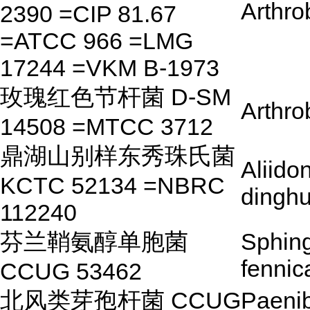
Arthro
2390 =CIP 81.67
=ATCC 966 =LMG
17244 =VKM B-1973
玫瑰红色节杆菌 D-SM
Arthro
14508 =MTCC 3712
鼎湖山别样东秀珠氏菌
Aliido
KCTC 52134 =NBRC
dinghu
112240
芬兰鞘氨醇单胞菌
Sphin
fennic
CCUG 53462
北风类芽孢杆菌 CCUG
Paenib