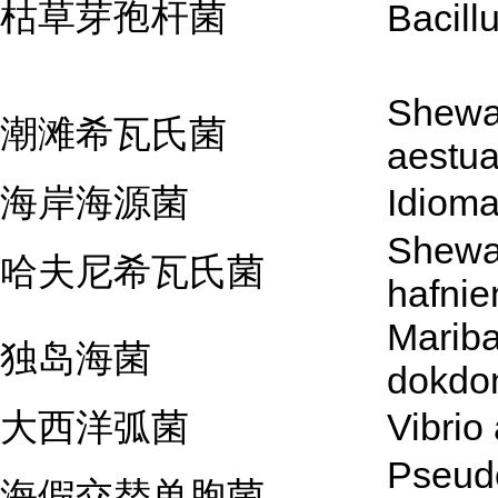
枯草芽孢杆菌
Bacillu
Shewa
潮滩希瓦氏菌
aestua
海岸海源菌
Idioma
Shewa
哈夫尼希瓦氏菌
hafnie
Mariba
独岛海菌
dokdo
大西洋弧菌
Vibrio 
Pseud
海假交替单胞菌