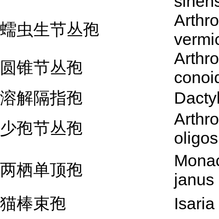
sinen
Arthro
蠕虫生节丛孢
vermi
Arthro
圆锥节丛孢
conoi
溶解隔指孢
Dactyl
Arthro
少孢节丛孢
oligo
Monac
两栖单顶孢
janus
猫棒束孢
Isaria