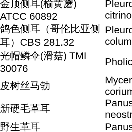
金顶侧耳(榆黄蘑)
Pleur
citrin
ATCC 60892
鸽色侧耳（哥伦比亚侧
Pleur
colum
耳）CBS 281.32
光帽鳞伞(滑菇) TMI
Pholi
30076
Myce
皮树丝马勃
coriu
Panu
新硬毛革耳
neost
野生革耳
Panus