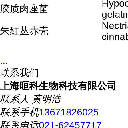
Hypoc
胶质肉座菌
gelat
Nectr
朱红丛赤壳
cinna
...
联系我们
上海晅科生物科技有限公司
联系人
黄明浩
联系手机
13671826025
联系电话
021-62457717