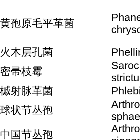
Phane
黄孢原毛平革菌
chrys
火木层孔菌
Phelli
Saroc
密帚枝霉
strict
槭射脉革菌
Phleb
Arthro
球状节丛孢
sphae
Arthro
中国节丛孢