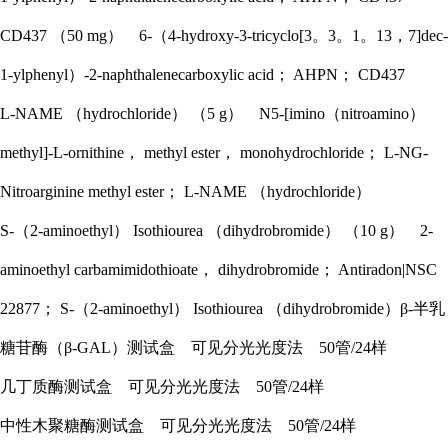
CD437 （50 mg） 6-（4-hydroxy-3-tricyclo[3。3。1。13，7]dec-
1-ylphenyl）-2-naphthalenecarboxylic acid； AHPN； CD437
L-NAME （hydrochloride） （5 g） N5-[imino（nitroamino）
methyl]-L-ornithine， methyl ester， monohydrochloride； L-NG-
Nitroarginine methyl ester； L-NAME （hydrochloride）
S-（2-aminoethyl） Isothiourea （dihydrobromide） （10 g） 2-
aminoethyl carbamimidothioate， dihydrobromide； Antiradon|NSC
22877； S-（2-aminoethyl） Isothiourea （dihydrobromide）
β-半乳
糖苷酶（β-GAL）测试盒 可见分光光度法 50管/24样
几丁质酶测试盒 可见分光光度法 50管/24样
中性木聚糖酶测试盒 可见分光光度法 50管/24样