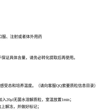
口服、注射或者体外用药
，不保证具体含量，请务必转化提取后再使用。
。
受态和培养温度。（请向客服QQ索要质粒信息目录）
入20μl无菌水溶解质粒，室温放置1min；
盒上解冻，并做好标记；