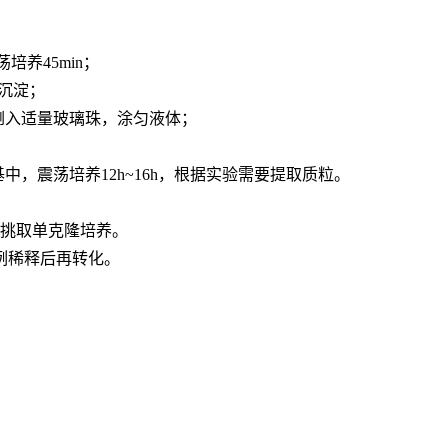
；
培养45min；
体沉淀；
入适量玻璃珠，涂匀液体；
震荡培养12h~16h，根据实验需要提取质粒。
，挑取单克隆培养。
例稀释后再转化。
粒