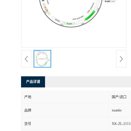
产品详请
产地
国产/进口
xuanke
品牌
XK-ZL-2113
货号