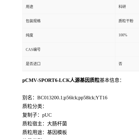
用途
科研
包装规格
质粒干粉
100%
纯度
CAS编号
是否进口
否
pCMV-SPORT6-LCK人源基因质粒
基本信息：
别名：BC013200.1;p56lck;pp58lck;YT16
质粒分类：
复制子：pUC
质粒宿主：大肠杆菌
质粒用途：基因模板