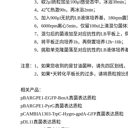
3、取2μl质粒加至100μl感受态中，冰浴30min
4、42℃热激90s，再冰浴2min；
5、加入900μl无抗的LB液体培养基，180rpm震荡
6、6000rpm离心5min，仅留100ul上清混匀菌
7、混匀后的菌液加至对应抗性的LB平板上，倒
8、将平板正向培养1h，再倒置培养12h~16h；
9、挑取单克隆菌落至对应抗性的LB液体培养基中，
注意：1、如果您收到的是甘油菌种，请先四区划线
2、如果*天转化平板长的过多，请将质粒按比
相关产品：
pBARGPE1-EGFP-BenA真菌表达质粒
pBARGPE1-PyrG真菌表达质粒
pCAMBIA1303-TrpC-Hygro-gpdA-GFP真菌表达质
pDL11真菌表达质粒