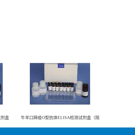
试剂盒
牛羊口蹄疫O型抗体ELISA检测试剂盒（阻
断法）