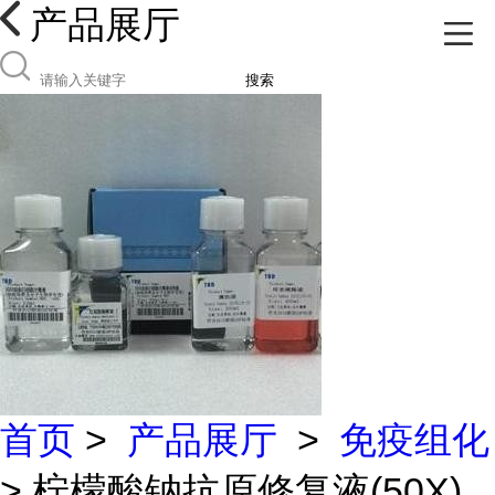
产品展厅
搜索
首页
>
产品展厅
>
免疫组化
> 柠檬酸钠抗原修复液(50X)