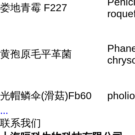
Penici
娄地青霉 F227
roquef
Phane
黄孢原毛平革菌
chrys
光帽鳞伞(滑菇)Fb60
pholi
...
联系我们