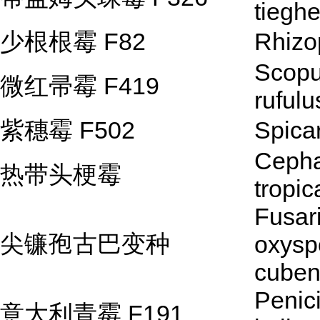
tiegh
少根根霉 F82
Rhizo
Scopu
微红帚霉 F419
rufulu
紫穗霉 F502
Spicar
Cepha
热带头梗霉
tropic
Fusar
尖镰孢古巴变种
oxysp
cube
Penici
意大利青霉 F191