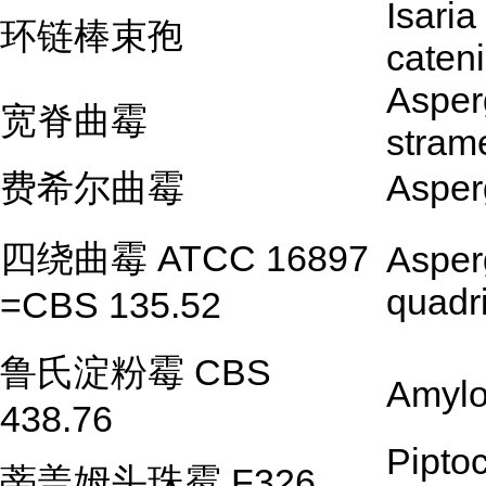
Isaria
环链棒束孢
caten
Asperg
宽脊曲霉
stram
费希尔曲霉
Asperg
四绕曲霉 ATCC 16897
Asperg
quadr
=CBS 135.52
鲁氏淀粉霉 CBS
Amylo
438.76
Pipto
蒂盖姆头珠霉 F326